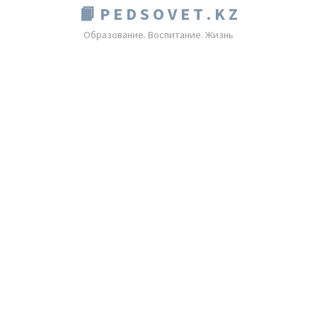
📙 P E D S O V E T . K Z
Образование. Воспитание. Жизнь