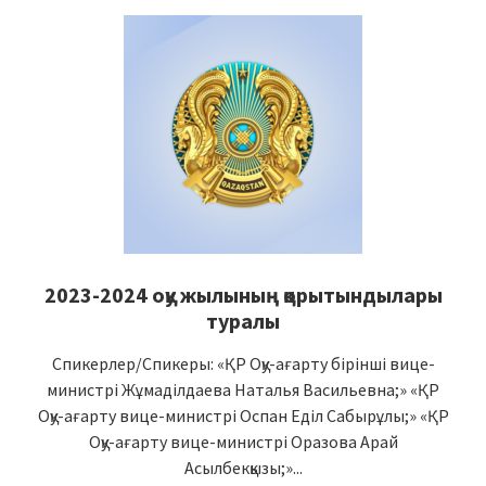
2023-2024 оқу жылының қорытындылары
туралы
Спикерлер/Спикеры: «ҚР Оқу-ағарту бірінші вице-
министрі Жұмаділдаева Наталья Васильевна;» «ҚР
Оқу-ағарту вице-министрі Оспан Еділ Сабырұлы;» «ҚР
Оқу-ағарту вице-министрі Оразова Арай
Асылбекқызы;»...