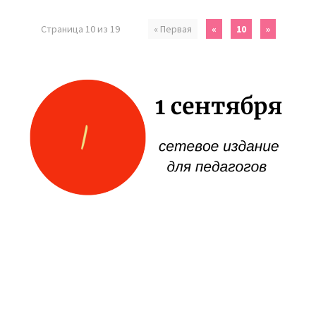
Страница 10 из 19
« Первая
«
10
»