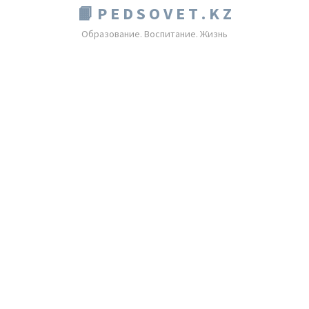
📙 P E D S O V E T . K Z
Образование. Воспитание. Жизнь