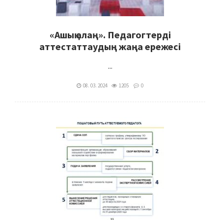
«Ашық алаң». Педагогтерді
аттестаттаудың жаңа ережесі
...
08. 03. 2024
1205
0