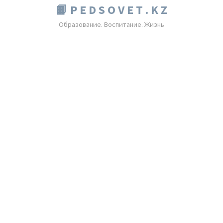
📙 P E D S O V E T . K Z
Образование. Воспитание. Жизнь