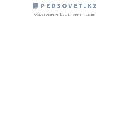
📙 P E D S O V E T . K Z
Образование. Воспитание. Жизнь