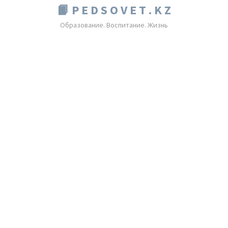
📙 P E D S O V E T . K Z
Образование. Воспитание. Жизнь