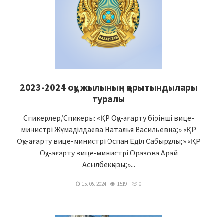
2023-2024 оқу жылының қорытындылары
туралы
Спикерлер/Спикеры: «ҚР Оқу-ағарту бірінші вице-
министрі Жұмаділдаева Наталья Васильевна;» «ҚР
Оқу-ағарту вице-министрі Оспан Еділ Сабырұлы;» «ҚР
Оқу-ағарту вице-министрі Оразова Арай
Асылбекқызы;»...
15. 05. 2024
1519
0