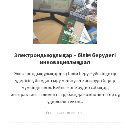
Электрондық оқулықтар – білім берудегі
инновациялық құрал
Электрондық оқулықтардың білім беру жүйесінде оқу
үдерісін ұйымдастыру мен жүзеге асыруда берер
мүмкіндігі мол. Бейне және аудио сабақтар,
интерактивті элементтер, басқа да компоненттер оқу
үдерісіне тек оң...
11. 10. 2024
898
0