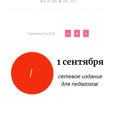
21. 03. 2024
1559
0
Страница 3 из 10
«
3
»