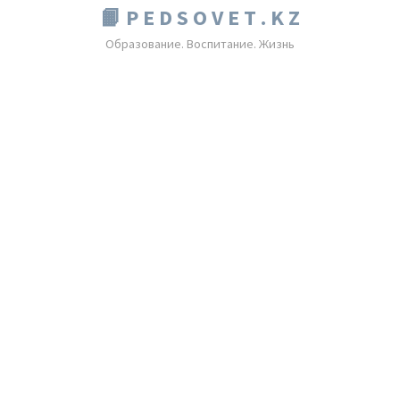
📙 P E D S O V E T . K Z
Образование. Воспитание. Жизнь