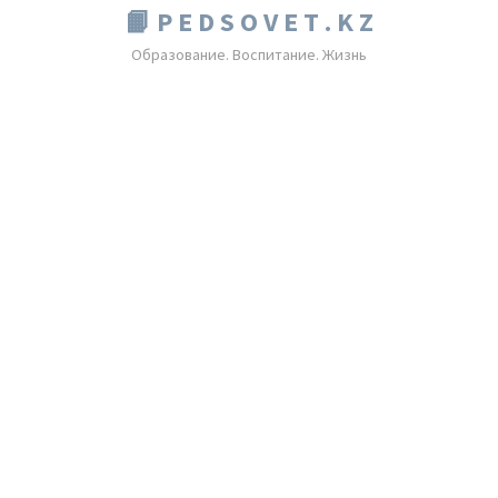
📙 P E D S O V E T . K Z
Образование. Воспитание. Жизнь