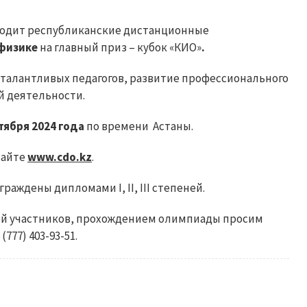
водит республиканские дистанционные
 физике
на главный приз – кубок «КИО»
.
талантливых педагогов, развитие профессионального
й деятельности.
ктября 2024
года
по времени Астаны.
сайте
www.cdo.kz
.
аждены дипломами I, II, III степеней.
ией участников, прохождением олимпиады просим
(777) 403-93-51.