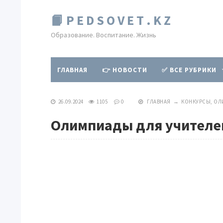
📙 P E D S O V E T . K Z
Образование. Воспитание. Жизнь
ГЛАВНАЯ
👉 НОВОСТИ
✅ ВСЕ РУБРИКИ
26.09.2024
1105
0
ГЛАВНАЯ
→
КОНКУРСЫ, О
Олимпиады для учителей