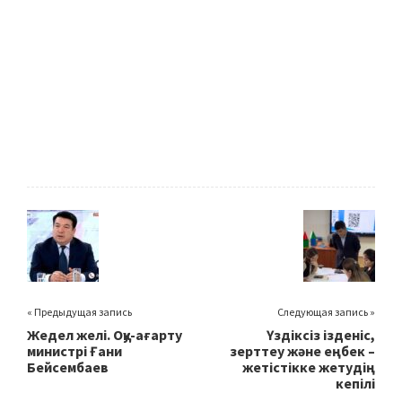
« Предыдущая запись
Следующая запись »
Жедел желі. Оқу-ағарту
Үздіксіз ізденіс,
министрі Ғани
зерттеу және еңбек –
Бейсембаев
жетістікке жетудің
кепілі