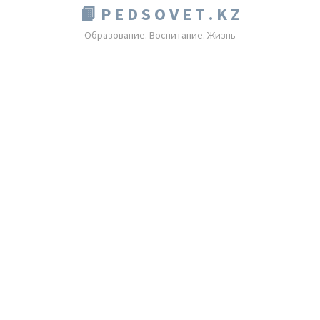
📙 P E D S O V E T . K Z
Образование. Воспитание. Жизнь