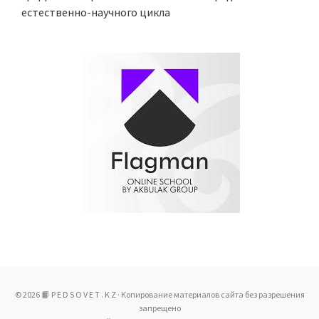
естественно-научного цикла
© 2026 📙 P E D S O V E T . K Z · Копирование материалов сайта без разрешения
запрещено