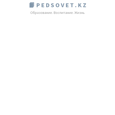
📙 P E D S O V E T . K Z
Образование. Воспитание. Жизнь