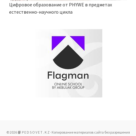
Цифровое образование от PHYWE в предметах
естественно-научного цикла
© 2026 📙 P E D S O V E T . K Z · Копирование материалов сайта без разрешения