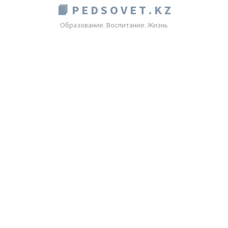
📙 P E D S O V E T . K Z
Образование. Воспитание. Жизнь