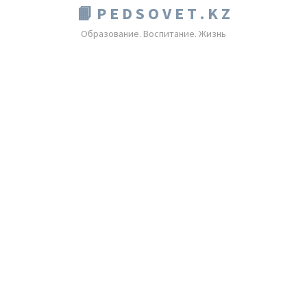
📙 P E D S O V E T . K Z
Образование. Воспитание. Жизнь