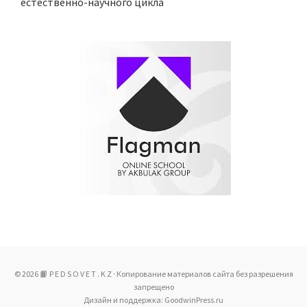
естественно-научного цикла
© 2026 📙 P E D S O V E T . K Z · Копирование материалов сайта без разрешения
запрещено
Дизайн и поддержка: GoodwinPress.ru